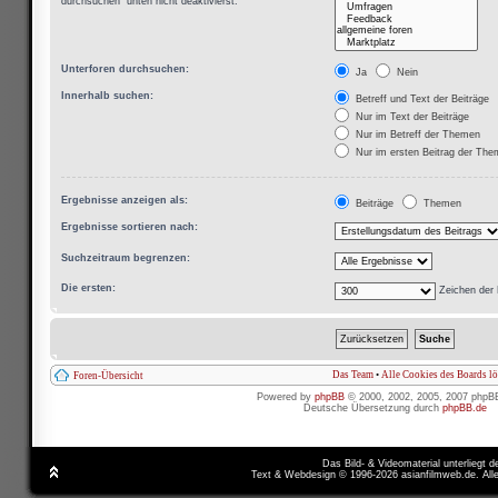
durchsuchen“ unten nicht deaktivierst.
Unterforen durchsuchen:
Ja
Nein
Innerhalb suchen:
Betreff und Text der Beiträge
Nur im Text der Beiträge
Nur im Betreff der Themen
Nur im ersten Beitrag der Th
Ergebnisse anzeigen als:
Beiträge
Themen
Ergebnisse sortieren nach:
Suchzeitraum begrenzen:
Die ersten:
Zeichen der 
Das Team
•
Alle Cookies des Boards l
Foren-Übersicht
Powered by
phpBB
© 2000, 2002, 2005, 2007 phpB
Deutsche Übersetzung durch
phpBB.de
Das Bild- & Videomaterial unterliegt 
Text & Webdesign © 1996-2026 asianfilmweb.de. All