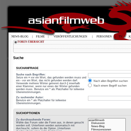
NEWS-BLOG
|
FILME
|
VERÖFFENTLICHUNGEN
|
PERSONEN
|
TV
|
K
FOREN-ÜBERSICHT
Suche
SUCHANFRAGE
Suche nach Begriffen:
Setze ein
+
vor ein Wort, das gefunden werden muss und
ein
-
vor ein Wort, das nicht gefunden werden darf.
Nach allen Begriffen suchen
Verwende mehrere Wörter getrennt durch
|
innerhalb
Nach einem Begriff suchen
einer Klammer, wenn nur eines der Wörter gefunden
werden muss. Benutze ein * als Platzhalter für teilweise
Übereinstimmungen.
Zu suchender Autor:
Benutze ein * als Platzhalter für teilweise
Übereinstimmungen.
SUCHOPTIONEN
Zu durchsuchende Foren:
Wähle das Forum oder die Foren aus, in denen gesucht
werden soll. Unterforen werden automatisch mit
durchsucht, sofern du die Option „Unterforen