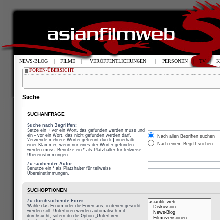
NEWS-BLOG
|
FILME
|
VERÖFFENTLICHUNGEN
|
PERSONEN
|
TV
|
K
FOREN-ÜBERSICHT
Suche
SUCHANFRAGE
Suche nach Begriffen:
Setze ein
+
vor ein Wort, das gefunden werden muss und
ein
-
vor ein Wort, das nicht gefunden werden darf.
Nach allen Begriffen suchen
Verwende mehrere Wörter getrennt durch
|
innerhalb
Nach einem Begriff suchen
einer Klammer, wenn nur eines der Wörter gefunden
werden muss. Benutze ein * als Platzhalter für teilweise
Übereinstimmungen.
Zu suchender Autor:
Benutze ein * als Platzhalter für teilweise
Übereinstimmungen.
SUCHOPTIONEN
Zu durchsuchende Foren:
Wähle das Forum oder die Foren aus, in denen gesucht
werden soll. Unterforen werden automatisch mit
durchsucht, sofern du die Option „Unterforen