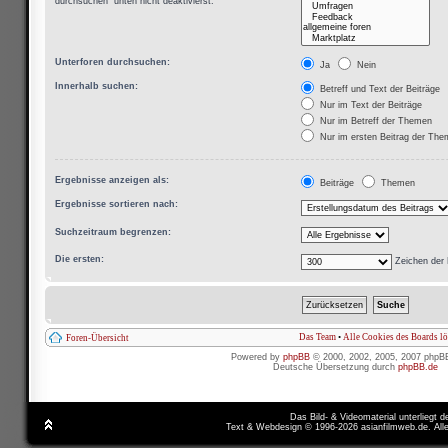
durchsuchen“ unten nicht deaktivierst.
Unterforen durchsuchen:
Ja
Nein
Innerhalb suchen:
Betreff und Text der Beiträge
Nur im Text der Beiträge
Nur im Betreff der Themen
Nur im ersten Beitrag der Th
Ergebnisse anzeigen als:
Beiträge
Themen
Ergebnisse sortieren nach:
Suchzeitraum begrenzen:
Die ersten:
Zeichen der 
Das Team
•
Alle Cookies des Boards l
Foren-Übersicht
Powered by
phpBB
© 2000, 2002, 2005, 2007 phpB
Deutsche Übersetzung durch
phpBB.de
Das Bild- & Videomaterial unterliegt 
Text & Webdesign © 1996-2026 asianfilmweb.de. All