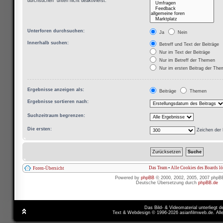
durchsuchen“ unten nicht deaktivierst.
Unterforen durchsuchen:
Ja
Nein
Innerhalb suchen:
Betreff und Text der Beiträge
Nur im Text der Beiträge
Nur im Betreff der Themen
Nur im ersten Beitrag der Th
Ergebnisse anzeigen als:
Beiträge
Themen
Ergebnisse sortieren nach:
Suchzeitraum begrenzen:
Die ersten:
Zeichen der 
Das Team
•
Alle Cookies des Boards l
Foren-Übersicht
Powered by
phpBB
© 2000, 2002, 2005, 2007 phpB
Deutsche Übersetzung durch
phpBB.de
Das Bild- & Videomaterial unterliegt 
Text & Webdesign © 1996-2026 asianfilmweb.de. All