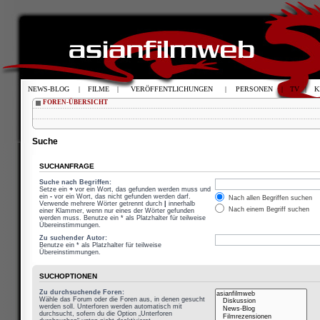
NEWS-BLOG
|
FILME
|
VERÖFFENTLICHUNGEN
|
PERSONEN
|
TV
|
K
FOREN-ÜBERSICHT
Suche
SUCHANFRAGE
Suche nach Begriffen:
Setze ein
+
vor ein Wort, das gefunden werden muss und
ein
-
vor ein Wort, das nicht gefunden werden darf.
Nach allen Begriffen suchen
Verwende mehrere Wörter getrennt durch
|
innerhalb
Nach einem Begriff suchen
einer Klammer, wenn nur eines der Wörter gefunden
werden muss. Benutze ein * als Platzhalter für teilweise
Übereinstimmungen.
Zu suchender Autor:
Benutze ein * als Platzhalter für teilweise
Übereinstimmungen.
SUCHOPTIONEN
Zu durchsuchende Foren:
Wähle das Forum oder die Foren aus, in denen gesucht
werden soll. Unterforen werden automatisch mit
durchsucht, sofern du die Option „Unterforen