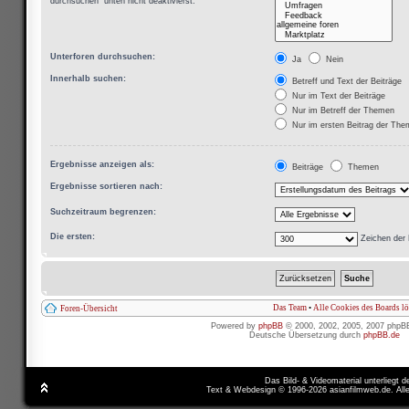
durchsuchen“ unten nicht deaktivierst.
Unterforen durchsuchen:
Ja
Nein
Innerhalb suchen:
Betreff und Text der Beiträge
Nur im Text der Beiträge
Nur im Betreff der Themen
Nur im ersten Beitrag der Th
Ergebnisse anzeigen als:
Beiträge
Themen
Ergebnisse sortieren nach:
Suchzeitraum begrenzen:
Die ersten:
Zeichen der 
Das Team
•
Alle Cookies des Boards l
Foren-Übersicht
Powered by
phpBB
© 2000, 2002, 2005, 2007 phpB
Deutsche Übersetzung durch
phpBB.de
Das Bild- & Videomaterial unterliegt 
Text & Webdesign © 1996-2026 asianfilmweb.de. All