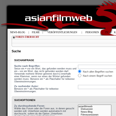
NEWS-BLOG
|
FILME
|
VERÖFFENTLICHUNGEN
|
PERSONEN
|
TV
|
K
FOREN-ÜBERSICHT
Suche
SUCHANFRAGE
Suche nach Begriffen:
Setze ein
+
vor ein Wort, das gefunden werden muss und
ein
-
vor ein Wort, das nicht gefunden werden darf.
Nach allen Begriffen suchen
Verwende mehrere Wörter getrennt durch
|
innerhalb
Nach einem Begriff suchen
einer Klammer, wenn nur eines der Wörter gefunden
werden muss. Benutze ein * als Platzhalter für teilweise
Übereinstimmungen.
Zu suchender Autor:
Benutze ein * als Platzhalter für teilweise
Übereinstimmungen.
SUCHOPTIONEN
Zu durchsuchende Foren:
Wähle das Forum oder die Foren aus, in denen gesucht
werden soll. Unterforen werden automatisch mit
durchsucht, sofern du die Option „Unterforen