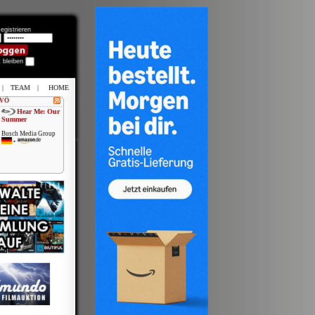
egistrieren
t bleiben
|
TEAM
|
HOME
 VÖ
Hear Me: Our
Summer
Busch Media Group
•