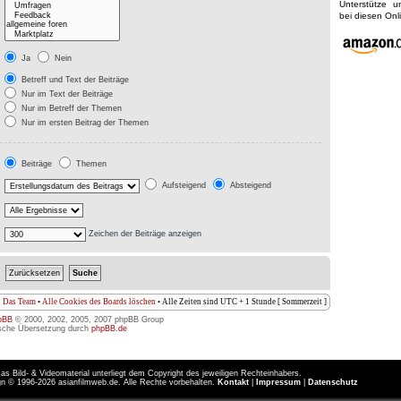
Unterstütze 
bei diesen On
Ja
Nein
Betreff und Text der Beiträge
Nur im Text der Beiträge
Nur im Betreff der Themen
Nur im ersten Beitrag der Themen
Beiträge
Themen
Aufsteigend
Absteigend
Zeichen der Beiträge anzeigen
Das Team
•
Alle Cookies des Boards löschen
• Alle Zeiten sind UTC + 1 Stunde [ Sommerzeit ]
pBB
© 2000, 2002, 2005, 2007 phpBB Group
sche Übersetzung durch
phpBB.de
as Bild- & Videomaterial unterliegt dem Copyright des jeweiligen Rechteinhabers.
n © 1996-2026 asianfilmweb.de. Alle Rechte vorbehalten.
Kontakt
|
Impressum
|
Datenschutz