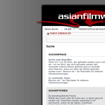
NEWS-BLOG
|
FILME
|
VERÖFFENTLICHUNGE
FOREN-ÜBERSICHT
Suche
SUCHANFRAGE
Suche nach Begriffen:
Setze ein
+
vor ein Wort, das gefunden werden muss und
ein
-
vor ein Wort, das nicht gefunden werden darf.
Verwende mehrere Wörter getrennt durch
|
innerhalb
einer Klammer, wenn nur eines der Wörter gefunden
werden muss. Benutze ein * als Platzhalter für teilweise
Übereinstimmungen.
Zu suchender Autor:
Benutze ein * als Platzhalter für teilweise
Übereinstimmungen.
SUCHOPTIONEN
Zu durchsuchende Foren:
Wähle das Forum oder die Foren aus, in denen gesucht
werden soll. Unterforen werden automatisch mit
durchsucht, sofern du die Option „Unterforen