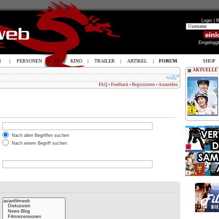
Login |
R
Eingelogg
N
|
PERSONEN
|
TV
|
KINO
|
TRAILER
|
ARTIKEL
|
FORUM
SHOP
AKTUELLE
FAQ
•
Feedback
•
Registrieren
•
Anmelden
Nach allen Begriffen suchen
Nach einem Begriff suchen