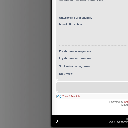
durchsuchen“ unten nicht deaktivierst.
Unterforen durchsuchen:
Innerhalb suchen:
Ergebnisse anzeigen als:
Ergebnisse sortieren nach:
Suchzeitraum begrenzen:
Die ersten:
Foren-Übersicht
Powered by
ph
Deut
D
Text & Webdesig