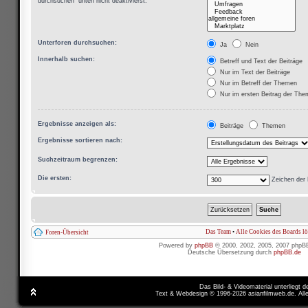
durchsuchen“ unten nicht deaktivierst.
Unterforen durchsuchen:
Ja
Nein
Innerhalb suchen:
Betreff und Text der Beiträge
Nur im Text der Beiträge
Nur im Betreff der Themen
Nur im ersten Beitrag der Th
Ergebnisse anzeigen als:
Beiträge
Themen
Ergebnisse sortieren nach:
Suchzeitraum begrenzen:
Die ersten:
Zeichen der 
Das Team
•
Alle Cookies des Boards l
Foren-Übersicht
Powered by
phpBB
© 2000, 2002, 2005, 2007 phpB
Deutsche Übersetzung durch
phpBB.de
Das Bild- & Videomaterial unterliegt 
Text & Webdesign © 1996-2026 asianfilmweb.de. All