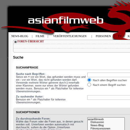
NEWS-BLOG
|
FILME
|
VERÖFFENTLICHUNGEN
|
PERSONEN
|
TV
|
K
FOREN-ÜBERSICHT
Suche
SUCHANFRAGE
Suche nach Begriffen:
Setze ein
+
vor ein Wort, das gefunden werden muss und
ein
-
vor ein Wort, das nicht gefunden werden darf.
Nach allen Begriffen suchen
Verwende mehrere Wörter getrennt durch
|
innerhalb
Nach einem Begriff suchen
einer Klammer, wenn nur eines der Wörter gefunden
werden muss. Benutze ein * als Platzhalter für teilweise
Übereinstimmungen.
Zu suchender Autor:
Benutze ein * als Platzhalter für teilweise
Übereinstimmungen.
SUCHOPTIONEN
Zu durchsuchende Foren:
Wähle das Forum oder die Foren aus, in denen gesucht
werden soll. Unterforen werden automatisch mit
durchsucht, sofern du die Option „Unterforen