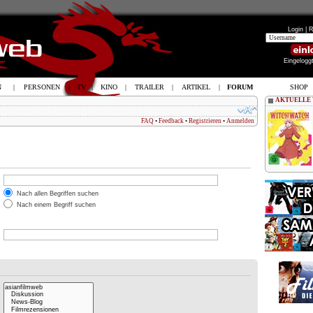
Login |
R
Eingelogg
N
|
PERSONEN
|
TV
|
KINO
|
TRAILER
|
ARTIKEL
|
FORUM
SHOP
AKTUELLE
FAQ
•
Feedback
•
Registrieren
•
Anmelden
Nach allen Begriffen suchen
Nach einem Begriff suchen