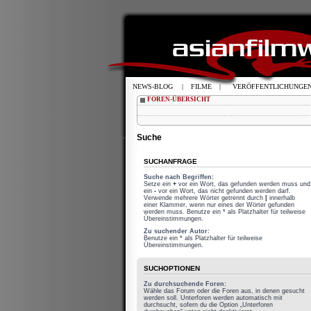
NEWS-BLOG
|
FILME
|
VERÖFFENTLICHUNGE
FOREN-ÜBERSICHT
Suche
SUCHANFRAGE
Suche nach Begriffen:
Setze ein
+
vor ein Wort, das gefunden werden muss und
ein
-
vor ein Wort, das nicht gefunden werden darf.
Verwende mehrere Wörter getrennt durch
|
innerhalb
einer Klammer, wenn nur eines der Wörter gefunden
werden muss. Benutze ein * als Platzhalter für teilweise
Übereinstimmungen.
Zu suchender Autor:
Benutze ein * als Platzhalter für teilweise
Übereinstimmungen.
SUCHOPTIONEN
Zu durchsuchende Foren:
Wähle das Forum oder die Foren aus, in denen gesucht
werden soll. Unterforen werden automatisch mit
durchsucht, sofern du die Option „Unterforen