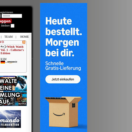
egistrieren
t bleiben
|
TEAM
|
HOME
 VÖ
Witch Watch
Vol. 1 - Collector's
Edition
KSM
•