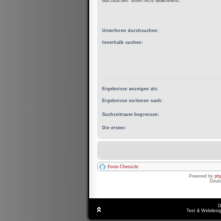
durchsuchen“ unten nicht deaktivierst.
Unterforen durchsuchen:
Innerhalb suchen:
Ergebnisse anzeigen als:
Ergebnisse sortieren nach:
Suchzeitraum begrenzen:
Die ersten:
Foren-Übersicht
Powered by
ph
Deut
D
Text & Webdesig