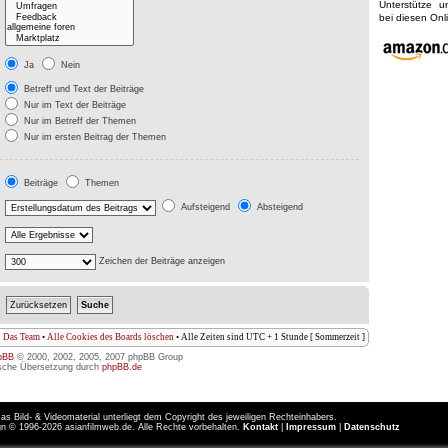
Unterstütze 
bei diesen On
Ja
Nein
Betreff und Text der Beiträge
Nur im Text der Beiträge
Nur im Betreff der Themen
Nur im ersten Beitrag der Themen
Beiträge
Themen
Aufsteigend
Absteigend
Zeichen der Beiträge anzeigen
Das Team
•
Alle Cookies des Boards löschen
• Alle Zeiten sind UTC + 1 Stunde [ Sommerzeit ]
pBB
© 2000, 2002, 2005, 2007 phpBB Group
sche Übersetzung durch
phpBB.de
as Bild- & Videomaterial unterliegt dem Copyright des jeweiligen Rechteinhabers.
n © 1996-2026 asianfilmweb.de. Alle Rechte vorbehalten.
Kontakt
|
Impressum
|
Datenschutz