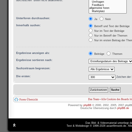
durchsuchen“ unten nicht deaktivierst.
Unterforen durchsuchen:
Ja
Nein
Innerhalb suchen:
Betreff und Text der Beiträge
Nur im Text der Beiträge
Nur im Betreff der Themen
Nur im ersten Beitrag der Th
Ergebnisse anzeigen als:
Beiträge
Themen
Ergebnisse sortieren nach:
Suchzeitraum begrenzen:
Die ersten:
Zeichen der 
Das Team
•
Alle Cookies des Boards l
Foren-Übersicht
Powered by
phpBB
© 2000, 2002, 2005, 2007 phpB
Deutsche Übersetzung durch
phpBB.de
Das Bild- & Videomaterial unterliegt 
Text & Webdesign © 1996-2026 asianfilmweb.de. All