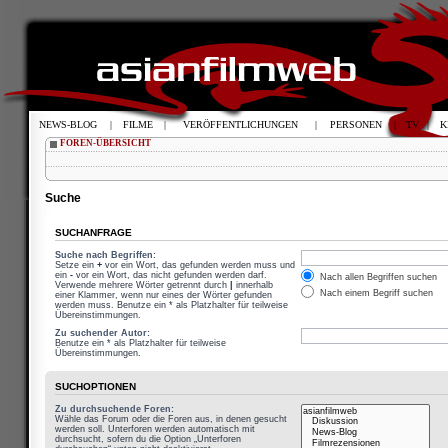
NEWS-BLOG
|
FILME
|
VERÖFFENTLICHUNGEN
|
PERSONEN
|
TV
|
K
FOREN-ÜBERSICHT
Suche
SUCHANFRAGE
Suche nach Begriffen:
Setze ein
+
vor ein Wort, das gefunden werden muss und
ein
-
vor ein Wort, das nicht gefunden werden darf.
Nach allen Begriffen suchen
Verwende mehrere Wörter getrennt durch
|
innerhalb
Nach einem Begriff suchen
einer Klammer, wenn nur eines der Wörter gefunden
werden muss. Benutze ein * als Platzhalter für teilweise
Übereinstimmungen.
Zu suchender Autor:
Benutze ein * als Platzhalter für teilweise
Übereinstimmungen.
SUCHOPTIONEN
Zu durchsuchende Foren:
Wähle das Forum oder die Foren aus, in denen gesucht
werden soll. Unterforen werden automatisch mit
durchsucht, sofern du die Option „Unterforen