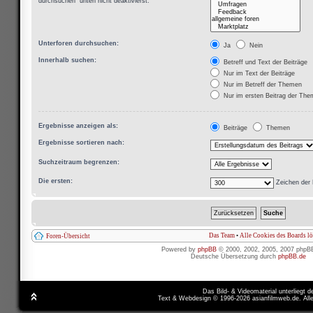
durchsuchen“ unten nicht deaktivierst.
Unterforen durchsuchen:
Ja
Nein
Innerhalb suchen:
Betreff und Text der Beiträge
Nur im Text der Beiträge
Nur im Betreff der Themen
Nur im ersten Beitrag der Th
Ergebnisse anzeigen als:
Beiträge
Themen
Ergebnisse sortieren nach:
Suchzeitraum begrenzen:
Die ersten:
Zeichen der 
Das Team
•
Alle Cookies des Boards l
Foren-Übersicht
Powered by
phpBB
© 2000, 2002, 2005, 2007 phpB
Deutsche Übersetzung durch
phpBB.de
Das Bild- & Videomaterial unterliegt 
Text & Webdesign © 1996-2026 asianfilmweb.de. All