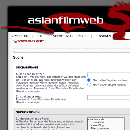
NEWS-BLOG
|
FILME
|
VERÖFFENTLICHUNGEN
|
PERSONEN
|
TV
|
K
FOREN-ÜBERSICHT
Suche
SUCHANFRAGE
Suche nach Begriffen:
Setze ein
+
vor ein Wort, das gefunden werden muss und
ein
-
vor ein Wort, das nicht gefunden werden darf.
Nach allen Begriffen suchen
Verwende mehrere Wörter getrennt durch
|
innerhalb
Nach einem Begriff suchen
einer Klammer, wenn nur eines der Wörter gefunden
werden muss. Benutze ein * als Platzhalter für teilweise
Übereinstimmungen.
Zu suchender Autor:
Benutze ein * als Platzhalter für teilweise
Übereinstimmungen.
SUCHOPTIONEN
Zu durchsuchende Foren:
Wähle das Forum oder die Foren aus, in denen gesucht
werden soll. Unterforen werden automatisch mit
durchsucht, sofern du die Option „Unterforen