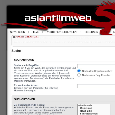
NEWS-BLOG
|
FILME
|
VERÖFFENTLICHUNGEN
|
PERSONEN
|
TV
|
K
FOREN-ÜBERSICHT
Suche
SUCHANFRAGE
Suche nach Begriffen:
Setze ein
+
vor ein Wort, das gefunden werden muss und
ein
-
vor ein Wort, das nicht gefunden werden darf.
Nach allen Begriffen suchen
Verwende mehrere Wörter getrennt durch
|
innerhalb
Nach einem Begriff suchen
einer Klammer, wenn nur eines der Wörter gefunden
werden muss. Benutze ein * als Platzhalter für teilweise
Übereinstimmungen.
Zu suchender Autor:
Benutze ein * als Platzhalter für teilweise
Übereinstimmungen.
SUCHOPTIONEN
Zu durchsuchende Foren:
Wähle das Forum oder die Foren aus, in denen gesucht
werden soll. Unterforen werden automatisch mit
durchsucht, sofern du die Option „Unterforen