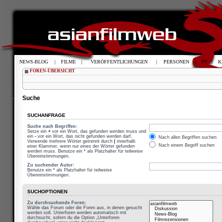
NEWS-BLOG
|
FILME
|
VERÖFFENTLICHUNGEN
|
PERSONEN
|
TV
|
K
FOREN-ÜBERSICHT
Suche
SUCHANFRAGE
Suche nach Begriffen:
Setze ein
+
vor ein Wort, das gefunden werden muss und
ein
-
vor ein Wort, das nicht gefunden werden darf.
Nach allen Begriffen suchen
Verwende mehrere Wörter getrennt durch
|
innerhalb
Nach einem Begriff suchen
einer Klammer, wenn nur eines der Wörter gefunden
werden muss. Benutze ein * als Platzhalter für teilweise
Übereinstimmungen.
Zu suchender Autor:
Benutze ein * als Platzhalter für teilweise
Übereinstimmungen.
SUCHOPTIONEN
Zu durchsuchende Foren:
Wähle das Forum oder die Foren aus, in denen gesucht
werden soll. Unterforen werden automatisch mit
durchsucht, sofern du die Option „Unterforen