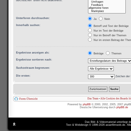
durchsuchen“ unten nicht deaktivierst.
Unterforen durchsuchen:
Ja
Nein
Innerhalb suchen:
Betreff und Text der Beiträge
Nur im Text der Beiträge
Nur im Betreff der Themen
Nur im ersten Beitrag der Th
Ergebnisse anzeigen als:
Beiträge
Themen
Ergebnisse sortieren nach:
Suchzeitraum begrenzen:
Die ersten:
Zeichen der 
Das Team
•
Alle Cookies des Boards l
Foren-Übersicht
Powered by
phpBB
© 2000, 2002, 2005, 2007 phpB
Deutsche Übersetzung durch
phpBB.de
Das Bild- & Videomaterial unterliegt 
Text & Webdesign © 1996-2026 asianfilmweb.de. All