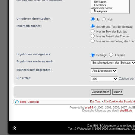
durchsuchen“ unten nicht deaktivierst.
Unterforen durchsuchen:
Ja
Nein
Innerhalb suchen:
Betreff und Text der Beiträge
Nur im Text der Beiträge
Nur im Betreff der Themen
Nur im ersten Beitrag der Th
Ergebnisse anzeigen als:
Beiträge
Themen
Ergebnisse sortieren nach:
Suchzeitraum begrenzen:
Die ersten:
Zeichen der 
Das Team
•
Alle Cookies des Boards l
Foren-Übersicht
Powered by
phpBB
© 2000, 2002, 2005, 2007 phpB
Deutsche Übersetzung durch
phpBB.de
Das Bild- & Videomaterial unterliegt 
Text & Webdesign © 1996-2026 asianfilmweb.de. All