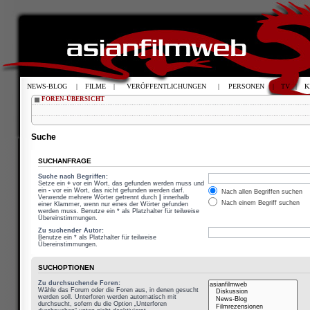
NEWS-BLOG
|
FILME
|
VERÖFFENTLICHUNGEN
|
PERSONEN
|
TV
|
K
FOREN-ÜBERSICHT
Suche
SUCHANFRAGE
Suche nach Begriffen:
Setze ein
+
vor ein Wort, das gefunden werden muss und
ein
-
vor ein Wort, das nicht gefunden werden darf.
Nach allen Begriffen suchen
Verwende mehrere Wörter getrennt durch
|
innerhalb
Nach einem Begriff suchen
einer Klammer, wenn nur eines der Wörter gefunden
werden muss. Benutze ein * als Platzhalter für teilweise
Übereinstimmungen.
Zu suchender Autor:
Benutze ein * als Platzhalter für teilweise
Übereinstimmungen.
SUCHOPTIONEN
Zu durchsuchende Foren:
Wähle das Forum oder die Foren aus, in denen gesucht
werden soll. Unterforen werden automatisch mit
durchsucht, sofern du die Option „Unterforen