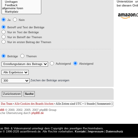
Unterstütze 
bei diesen On
Ja
Nein
Betreff und Text der Beiträge
Nur im Text der Beiträge
Nur im Betreff der Themen
Nur im ersten Beitrag der Themen
Beiträge
Themen
Aufsteigend
Absteigend
Zeichen der Beiträge anzeigen
Das Team
•
Alle Cookies des Boards löschen
• Alle Zeiten sind UTC + 1 Stunde [ Sommerzeit ]
pBB
© 2000, 2002, 2005, 2007 phpBB Group
sche Übersetzung durch
phpBB.de
as Bild- & Videomaterial unterliegt dem Copyright des jeweiligen Rechteinhabers.
n © 1996-2026 asianfilmweb.de. Alle Rechte vorbehalten.
Kontakt
|
Impressum
|
Datenschutz