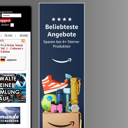
egistrieren
t bleiben
|
TEAM
|
HOME
 VÖ
Witch Watch
Vol. 1 - Collector's
Edition
KSM
•