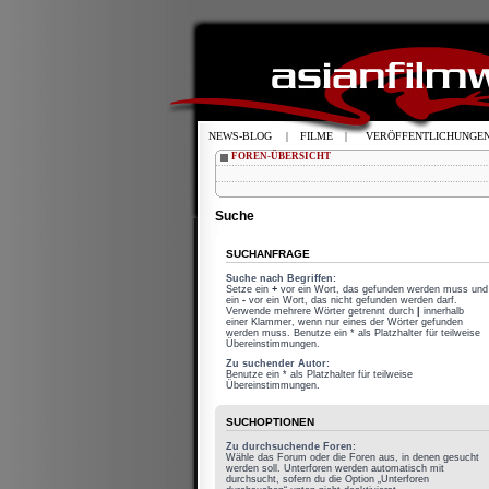
NEWS-BLOG
|
FILME
|
VERÖFFENTLICHUNGE
FOREN-ÜBERSICHT
Suche
SUCHANFRAGE
Suche nach Begriffen:
Setze ein
+
vor ein Wort, das gefunden werden muss und
ein
-
vor ein Wort, das nicht gefunden werden darf.
Verwende mehrere Wörter getrennt durch
|
innerhalb
einer Klammer, wenn nur eines der Wörter gefunden
werden muss. Benutze ein * als Platzhalter für teilweise
Übereinstimmungen.
Zu suchender Autor:
Benutze ein * als Platzhalter für teilweise
Übereinstimmungen.
SUCHOPTIONEN
Zu durchsuchende Foren:
Wähle das Forum oder die Foren aus, in denen gesucht
werden soll. Unterforen werden automatisch mit
durchsucht, sofern du die Option „Unterforen