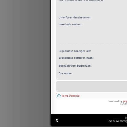
durchsuchen“ unten nicht deaktivierst.
Unterforen durchsuchen:
Innerhalb suchen:
Ergebnisse anzeigen als:
Ergebnisse sortieren nach:
Suchzeitraum begrenzen:
Die ersten:
Foren-Übersicht
Powered by
ph
Deut
D
Text & Webdesig