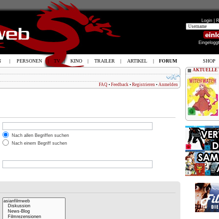
Login |
R
Eingelogg
N
|
PERSONEN
|
TV
|
KINO
|
TRAILER
|
ARTIKEL
|
FORUM
SHOP
AKTUELLE
FAQ
•
Feedback
•
Registrieren
•
Anmelden
Nach allen Begriffen suchen
Nach einem Begriff suchen