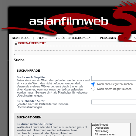
NEWS-BLOG
|
FILME
|
VERÖFFENTLICHUNGEN
|
PERSONEN
|
TV
|
K
FOREN-ÜBERSICHT
Suche
SUCHANFRAGE
Suche nach Begriffen:
Setze ein
+
vor ein Wort, das gefunden werden muss und
ein
-
vor ein Wort, das nicht gefunden werden darf.
Nach allen Begriffen suchen
Verwende mehrere Wörter getrennt durch
|
innerhalb
Nach einem Begriff suchen
einer Klammer, wenn nur eines der Wörter gefunden
werden muss. Benutze ein * als Platzhalter für teilweise
Übereinstimmungen.
Zu suchender Autor:
Benutze ein * als Platzhalter für teilweise
Übereinstimmungen.
SUCHOPTIONEN
Zu durchsuchende Foren:
Wähle das Forum oder die Foren aus, in denen gesucht
werden soll. Unterforen werden automatisch mit
durchsucht, sofern du die Option „Unterforen