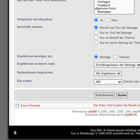
durchsuchen“ unten nicht deaktivierst.
Unterforen durchsuchen:
Ja
Nein
Innerhalb suchen:
Betreff und Text der Beiträge
Nur im Text der Beiträge
Nur im Betreff der Themen
Nur im ersten Beitrag der Th
Ergebnisse anzeigen als:
Beiträge
Themen
Ergebnisse sortieren nach:
Suchzeitraum begrenzen:
Die ersten:
Zeichen der 
Das Team
•
Alle Cookies des Boards l
Foren-Übersicht
Powered by
phpBB
© 2000, 2002, 2005, 2007 phpB
Deutsche Übersetzung durch
phpBB.de
Das Bild- & Videomaterial unterliegt 
Text & Webdesign © 1996-2026 asianfilmweb.de. All