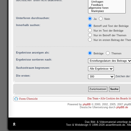
durchsuchen“ unten nicht deaktivierst.
Unterforen durchsuchen:
Ja
Nein
Innerhalb suchen:
Betreff und Text der Beiträge
Nur im Text der Beiträge
Nur im Betreff der Themen
Nur im ersten Beitrag der Th
Ergebnisse anzeigen als:
Beiträge
Themen
Ergebnisse sortieren nach:
Suchzeitraum begrenzen:
Die ersten:
Zeichen der 
Das Team
•
Alle Cookies des Boards l
Foren-Übersicht
Powered by
phpBB
© 2000, 2002, 2005, 2007 phpB
Deutsche Übersetzung durch
phpBB.de
Das Bild- & Videomaterial unterliegt 
Text & Webdesign © 1996-2026 asianfilmweb.de. All