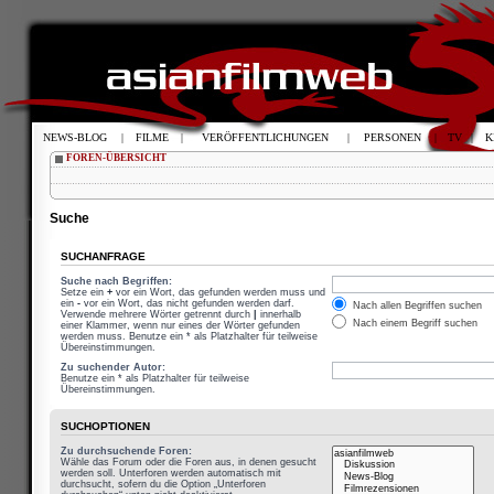
NEWS-BLOG
|
FILME
|
VERÖFFENTLICHUNGEN
|
PERSONEN
|
TV
|
K
FOREN-ÜBERSICHT
Suche
SUCHANFRAGE
Suche nach Begriffen:
Setze ein
+
vor ein Wort, das gefunden werden muss und
ein
-
vor ein Wort, das nicht gefunden werden darf.
Nach allen Begriffen suchen
Verwende mehrere Wörter getrennt durch
|
innerhalb
Nach einem Begriff suchen
einer Klammer, wenn nur eines der Wörter gefunden
werden muss. Benutze ein * als Platzhalter für teilweise
Übereinstimmungen.
Zu suchender Autor:
Benutze ein * als Platzhalter für teilweise
Übereinstimmungen.
SUCHOPTIONEN
Zu durchsuchende Foren:
Wähle das Forum oder die Foren aus, in denen gesucht
werden soll. Unterforen werden automatisch mit
durchsucht, sofern du die Option „Unterforen