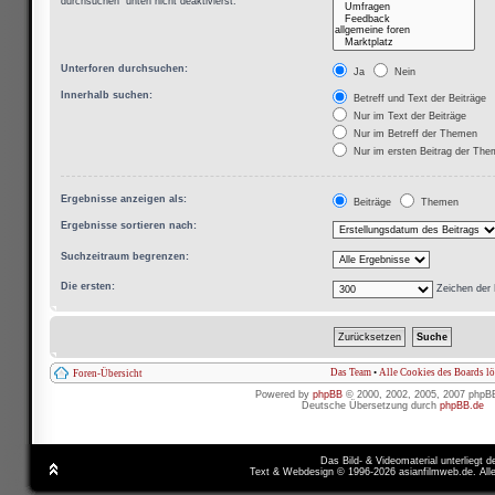
durchsuchen“ unten nicht deaktivierst.
Unterforen durchsuchen:
Ja
Nein
Innerhalb suchen:
Betreff und Text der Beiträge
Nur im Text der Beiträge
Nur im Betreff der Themen
Nur im ersten Beitrag der Th
Ergebnisse anzeigen als:
Beiträge
Themen
Ergebnisse sortieren nach:
Suchzeitraum begrenzen:
Die ersten:
Zeichen der 
Das Team
•
Alle Cookies des Boards l
Foren-Übersicht
Powered by
phpBB
© 2000, 2002, 2005, 2007 phpB
Deutsche Übersetzung durch
phpBB.de
Das Bild- & Videomaterial unterliegt 
Text & Webdesign © 1996-2026 asianfilmweb.de. All