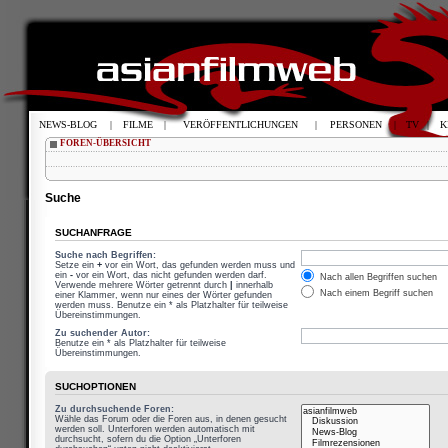
NEWS-BLOG
|
FILME
|
VERÖFFENTLICHUNGEN
|
PERSONEN
|
TV
|
K
FOREN-ÜBERSICHT
Suche
SUCHANFRAGE
Suche nach Begriffen:
Setze ein
+
vor ein Wort, das gefunden werden muss und
ein
-
vor ein Wort, das nicht gefunden werden darf.
Nach allen Begriffen suchen
Verwende mehrere Wörter getrennt durch
|
innerhalb
Nach einem Begriff suchen
einer Klammer, wenn nur eines der Wörter gefunden
werden muss. Benutze ein * als Platzhalter für teilweise
Übereinstimmungen.
Zu suchender Autor:
Benutze ein * als Platzhalter für teilweise
Übereinstimmungen.
SUCHOPTIONEN
Zu durchsuchende Foren:
Wähle das Forum oder die Foren aus, in denen gesucht
werden soll. Unterforen werden automatisch mit
durchsucht, sofern du die Option „Unterforen