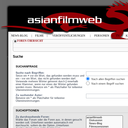
NEWS-BLOG
|
FILME
|
VERÖFFENTLICHUNGEN
|
PERSONEN
|
TV
|
K
FOREN-ÜBERSICHT
Suche
SUCHANFRAGE
Suche nach Begriffen:
Setze ein
+
vor ein Wort, das gefunden werden muss und
ein
-
vor ein Wort, das nicht gefunden werden darf.
Nach allen Begriffen suchen
Verwende mehrere Wörter getrennt durch
|
innerhalb
Nach einem Begriff suchen
einer Klammer, wenn nur eines der Wörter gefunden
werden muss. Benutze ein * als Platzhalter für teilweise
Übereinstimmungen.
Zu suchender Autor:
Benutze ein * als Platzhalter für teilweise
Übereinstimmungen.
SUCHOPTIONEN
Zu durchsuchende Foren:
Wähle das Forum oder die Foren aus, in denen gesucht
werden soll. Unterforen werden automatisch mit
durchsucht, sofern du die Option „Unterforen