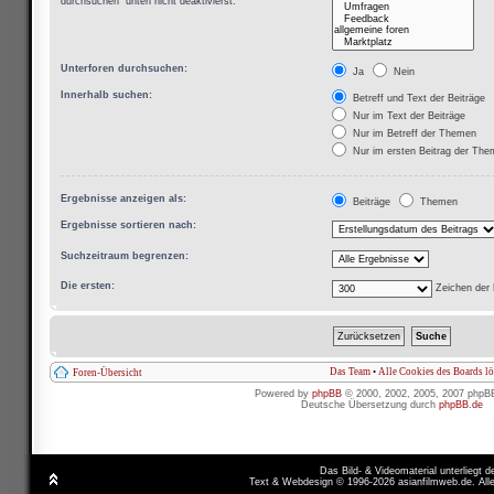
durchsuchen“ unten nicht deaktivierst.
Unterforen durchsuchen:
Ja
Nein
Innerhalb suchen:
Betreff und Text der Beiträge
Nur im Text der Beiträge
Nur im Betreff der Themen
Nur im ersten Beitrag der Th
Ergebnisse anzeigen als:
Beiträge
Themen
Ergebnisse sortieren nach:
Suchzeitraum begrenzen:
Die ersten:
Zeichen der 
Das Team
•
Alle Cookies des Boards l
Foren-Übersicht
Powered by
phpBB
© 2000, 2002, 2005, 2007 phpB
Deutsche Übersetzung durch
phpBB.de
Das Bild- & Videomaterial unterliegt 
Text & Webdesign © 1996-2026 asianfilmweb.de. All