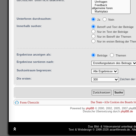
durchsuchen“ unten nicht deaktivierst.
Unterforen durchsuchen:
Ja
Nein
Innerhalb suchen:
Betreff und Text der Beiträge
Nur im Text der Beiträge
Nur im Betreff der Themen
Nur im ersten Beitrag der Th
Ergebnisse anzeigen als:
Beiträge
Themen
Ergebnisse sortieren nach:
Suchzeitraum begrenzen:
Die ersten:
Zeichen der 
Das Team
•
Alle Cookies des Boards l
Foren-Übersicht
Powered by
phpBB
© 2000, 2002, 2005, 2007 phpB
Deutsche Übersetzung durch
phpBB.de
Das Bild- & Videomaterial unterliegt 
Text & Webdesign © 1996-2026 asianfilmweb.de. All