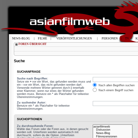
NEWS-BLOG
|
FILME
|
VERÖFFENTLICHUNGEN
|
PERSONEN
|
TV
|
K
FOREN-ÜBERSICHT
Suche
SUCHANFRAGE
Suche nach Begriffen:
Setze ein
+
vor ein Wort, das gefunden werden muss und
ein
-
vor ein Wort, das nicht gefunden werden darf.
Nach allen Begriffen suchen
Verwende mehrere Wörter getrennt durch
|
innerhalb
Nach einem Begriff suchen
einer Klammer, wenn nur eines der Wörter gefunden
werden muss. Benutze ein * als Platzhalter für teilweise
Übereinstimmungen.
Zu suchender Autor:
Benutze ein * als Platzhalter für teilweise
Übereinstimmungen.
SUCHOPTIONEN
Zu durchsuchende Foren:
Wähle das Forum oder die Foren aus, in denen gesucht
werden soll. Unterforen werden automatisch mit
durchsucht, sofern du die Option „Unterforen