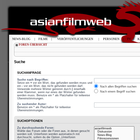
NEWS-BLOG
|
FILME
|
VERÖFFENTLICHUNGEN
|
PERSONEN
|
TV
|
K
FOREN-ÜBERSICHT
Suche
SUCHANFRAGE
Suche nach Begriffen:
Setze ein
+
vor ein Wort, das gefunden werden muss und
ein
-
vor ein Wort, das nicht gefunden werden darf.
Nach allen Begriffen suchen
Verwende mehrere Wörter getrennt durch
|
innerhalb
Nach einem Begriff suchen
einer Klammer, wenn nur eines der Wörter gefunden
werden muss. Benutze ein * als Platzhalter für teilweise
Übereinstimmungen.
Zu suchender Autor:
Benutze ein * als Platzhalter für teilweise
Übereinstimmungen.
SUCHOPTIONEN
Zu durchsuchende Foren:
Wähle das Forum oder die Foren aus, in denen gesucht
werden soll. Unterforen werden automatisch mit
durchsucht, sofern du die Option „Unterforen