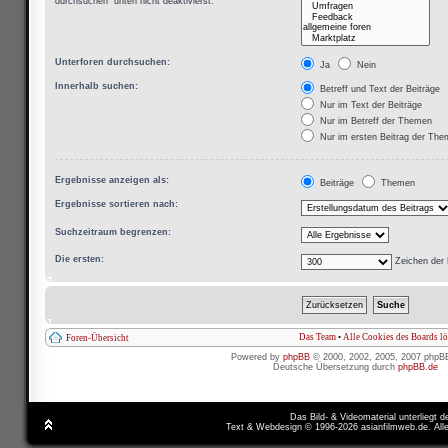
durchsuchen“ unten nicht deaktivierst.
Unterforen durchsuchen:
Ja
Nein
Innerhalb suchen:
Betreff und Text der Beiträge
Nur im Text der Beiträge
Nur im Betreff der Themen
Nur im ersten Beitrag der Th
Ergebnisse anzeigen als:
Beiträge
Themen
Ergebnisse sortieren nach:
Suchzeitraum begrenzen:
Die ersten:
Zeichen der 
Das Team
•
Alle Cookies des Boards l
Foren-Übersicht
Powered by
phpBB
© 2000, 2002, 2005, 2007 phpB
Deutsche Übersetzung durch
phpBB.de
Das Bild- & Videomaterial unterliegt 
Text & Webdesign © 1996-2026 asianfilmweb.de. All