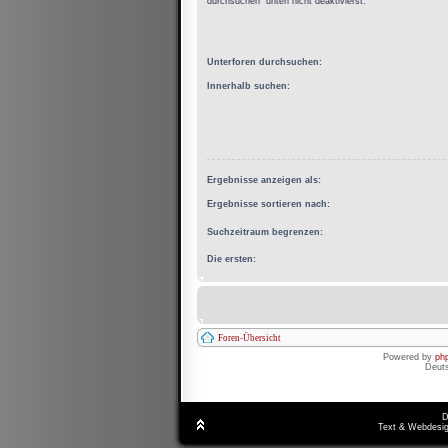
durchsuchen“ unten nicht deaktivierst.
Unterforen durchsuchen:
Innerhalb suchen:
Ergebnisse anzeigen als:
Ergebnisse sortieren nach:
Suchzeitraum begrenzen:
Die ersten:
Foren-Übersicht
Powered by
ph
Deut
D
Text & Webdesig