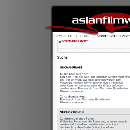
NEWS-BLOG
|
FILME
|
VERÖFFENTLICHUNGE
FOREN-ÜBERSICHT
Suche
SUCHANFRAGE
Suche nach Begriffen:
Setze ein
+
vor ein Wort, das gefunden werden muss und
ein
-
vor ein Wort, das nicht gefunden werden darf.
Verwende mehrere Wörter getrennt durch
|
innerhalb
einer Klammer, wenn nur eines der Wörter gefunden
werden muss. Benutze ein * als Platzhalter für teilweise
Übereinstimmungen.
Zu suchender Autor:
Benutze ein * als Platzhalter für teilweise
Übereinstimmungen.
SUCHOPTIONEN
Zu durchsuchende Foren:
Wähle das Forum oder die Foren aus, in denen gesucht
werden soll. Unterforen werden automatisch mit
durchsucht, sofern du die Option „Unterforen