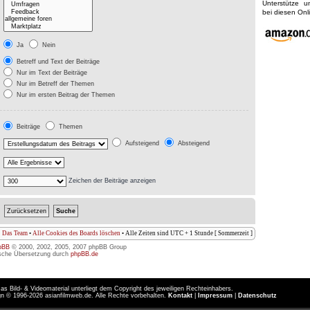
Unterstütze 
bei diesen On
Ja
Nein
Betreff und Text der Beiträge
Nur im Text der Beiträge
Nur im Betreff der Themen
Nur im ersten Beitrag der Themen
Beiträge
Themen
Aufsteigend
Absteigend
Zeichen der Beiträge anzeigen
Das Team
•
Alle Cookies des Boards löschen
• Alle Zeiten sind UTC + 1 Stunde [ Sommerzeit ]
pBB
© 2000, 2002, 2005, 2007 phpBB Group
sche Übersetzung durch
phpBB.de
as Bild- & Videomaterial unterliegt dem Copyright des jeweiligen Rechteinhabers.
n © 1996-2026 asianfilmweb.de. Alle Rechte vorbehalten.
Kontakt
|
Impressum
|
Datenschutz