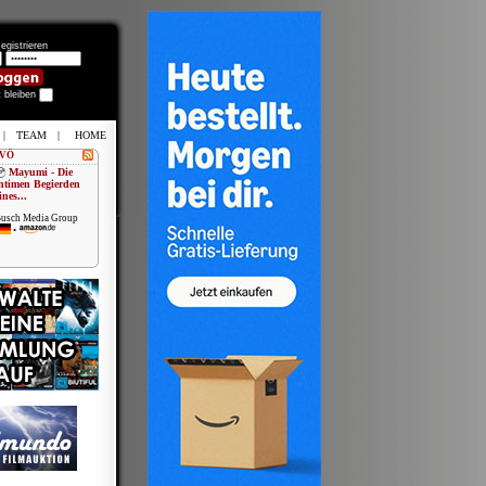
egistrieren
t bleiben
|
TEAM
|
HOME
 VÖ
Mayumi - Die
ntimen Begierden
ines...
usch Media Group
•