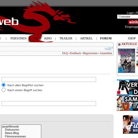
Login |
R
Eingelogg
N
|
PERSONEN
|
TV
|
KINO
|
TRAILER
|
ARTIKEL
|
FORUM
SHOP
AKTUELLE
i
FAQ
•
Feedback
•
Registrieren
•
Anmelden
e
B
Nach allen Begriffen suchen
Nach einem Begriff suchen