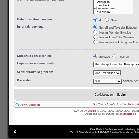
durchsuchen“ unten nicht deaktivierst.
Unterforen durchsuchen:
Ja
Nein
Innerhalb suchen:
Betreff und Text der Beiträge
Nur im Text der Beiträge
Nur im Betreff der Themen
Nur im ersten Beitrag der Th
Ergebnisse anzeigen als:
Beiträge
Themen
Ergebnisse sortieren nach:
Suchzeitraum begrenzen:
Die ersten:
Zeichen der 
Das Team
•
Alle Cookies des Boards l
Foren-Übersicht
Powered by
phpBB
© 2000, 2002, 2005, 2007 phpB
Deutsche Übersetzung durch
phpBB.de
Das Bild- & Videomaterial unterliegt 
Text & Webdesign © 1996-2026 asianfilmweb.de. All