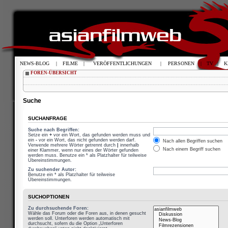
NEWS-BLOG
|
FILME
|
VERÖFFENTLICHUNGEN
|
PERSONEN
|
TV
|
K
FOREN-ÜBERSICHT
Suche
SUCHANFRAGE
Suche nach Begriffen:
Setze ein
+
vor ein Wort, das gefunden werden muss und
ein
-
vor ein Wort, das nicht gefunden werden darf.
Nach allen Begriffen suchen
Verwende mehrere Wörter getrennt durch
|
innerhalb
Nach einem Begriff suchen
einer Klammer, wenn nur eines der Wörter gefunden
werden muss. Benutze ein * als Platzhalter für teilweise
Übereinstimmungen.
Zu suchender Autor:
Benutze ein * als Platzhalter für teilweise
Übereinstimmungen.
SUCHOPTIONEN
Zu durchsuchende Foren:
Wähle das Forum oder die Foren aus, in denen gesucht
werden soll. Unterforen werden automatisch mit
durchsucht, sofern du die Option „Unterforen