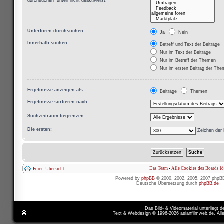
durchsuchen“ unten nicht deaktivierst.
Unterforen durchsuchen:
Ja
Nein
Innerhalb suchen:
Betreff und Text der Beiträge
Nur im Text der Beiträge
Nur im Betreff der Themen
Nur im ersten Beitrag der Th
Ergebnisse anzeigen als:
Beiträge
Themen
Ergebnisse sortieren nach:
Suchzeitraum begrenzen:
Die ersten:
Zeichen der 
Das Team
•
Alle Cookies des Boards l
Foren-Übersicht
Powered by
phpBB
© 2000, 2002, 2005, 2007 phpB
Deutsche Übersetzung durch
phpBB.de
Das Bild- & Videomaterial unterliegt 
Text & Webdesign © 1996-2026 asianfilmweb.de. All