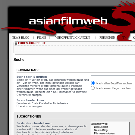
NEWS-BLOG
|
FILME
|
VERÖFFENTLICHUNGEN
|
PERSONEN
|
TV
|
K
FOREN-ÜBERSICHT
Suche
SUCHANFRAGE
Suche nach Begriffen:
Setze ein
+
vor ein Wort, das gefunden werden muss und
ein
-
vor ein Wort, das nicht gefunden werden darf.
Nach allen Begriffen suchen
Verwende mehrere Wörter getrennt durch
|
innerhalb
Nach einem Begriff suchen
einer Klammer, wenn nur eines der Wörter gefunden
werden muss. Benutze ein * als Platzhalter für teilweise
Übereinstimmungen.
Zu suchender Autor:
Benutze ein * als Platzhalter für teilweise
Übereinstimmungen.
SUCHOPTIONEN
Zu durchsuchende Foren:
Wähle das Forum oder die Foren aus, in denen gesucht
werden soll. Unterforen werden automatisch mit
durchsucht, sofern du die Option „Unterforen