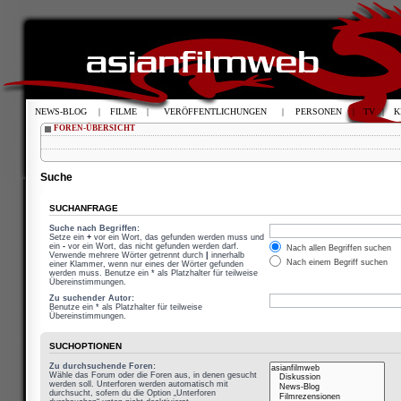
NEWS-BLOG
|
FILME
|
VERÖFFENTLICHUNGEN
|
PERSONEN
|
TV
|
K
FOREN-ÜBERSICHT
Suche
SUCHANFRAGE
Suche nach Begriffen:
Setze ein
+
vor ein Wort, das gefunden werden muss und
ein
-
vor ein Wort, das nicht gefunden werden darf.
Nach allen Begriffen suchen
Verwende mehrere Wörter getrennt durch
|
innerhalb
Nach einem Begriff suchen
einer Klammer, wenn nur eines der Wörter gefunden
werden muss. Benutze ein * als Platzhalter für teilweise
Übereinstimmungen.
Zu suchender Autor:
Benutze ein * als Platzhalter für teilweise
Übereinstimmungen.
SUCHOPTIONEN
Zu durchsuchende Foren:
Wähle das Forum oder die Foren aus, in denen gesucht
werden soll. Unterforen werden automatisch mit
durchsucht, sofern du die Option „Unterforen