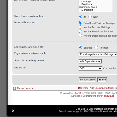
durchsuchen“ unten nicht deaktivierst.
Unterforen durchsuchen:
Ja
Nein
Innerhalb suchen:
Betreff und Text der Beiträge
Nur im Text der Beiträge
Nur im Betreff der Themen
Nur im ersten Beitrag der Th
Ergebnisse anzeigen als:
Beiträge
Themen
Ergebnisse sortieren nach:
Suchzeitraum begrenzen:
Die ersten:
Zeichen der 
Das Team
•
Alle Cookies des Boards l
Foren-Übersicht
Powered by
phpBB
© 2000, 2002, 2005, 2007 phpB
Deutsche Übersetzung durch
phpBB.de
Das Bild- & Videomaterial unterliegt 
Text & Webdesign © 1996-2026 asianfilmweb.de. All