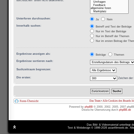
durchsuchen“ unten nicht deaktivierst.
Unterforen durchsuchen:
Ja
Nein
Innerhalb suchen:
Betreff und Text der Beiträge
Nur im Text der Beiträge
Nur im Betreff der Themen
Nur im ersten Beitrag der Th
Ergebnisse anzeigen als:
Beiträge
Themen
Ergebnisse sortieren nach:
Suchzeitraum begrenzen:
Die ersten:
Zeichen der 
Das Team
•
Alle Cookies des Boards l
Foren-Übersicht
Powered by
phpBB
© 2000, 2002, 2005, 2007 phpB
Deutsche Übersetzung durch
phpBB.de
Das Bild- & Videomaterial unterliegt 
Text & Webdesign © 1996-2026 asianfilmweb.de. All