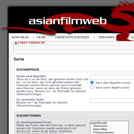
NEWS-BLOG
|
FILME
|
VERÖFFENTLICHUNGEN
|
PERSONEN
|
TV
|
K
FOREN-ÜBERSICHT
Suche
SUCHANFRAGE
Suche nach Begriffen:
Setze ein
+
vor ein Wort, das gefunden werden muss und
ein
-
vor ein Wort, das nicht gefunden werden darf.
Nach allen Begriffen suchen
Verwende mehrere Wörter getrennt durch
|
innerhalb
Nach einem Begriff suchen
einer Klammer, wenn nur eines der Wörter gefunden
werden muss. Benutze ein * als Platzhalter für teilweise
Übereinstimmungen.
Zu suchender Autor:
Benutze ein * als Platzhalter für teilweise
Übereinstimmungen.
SUCHOPTIONEN
Zu durchsuchende Foren:
Wähle das Forum oder die Foren aus, in denen gesucht
werden soll. Unterforen werden automatisch mit
durchsucht, sofern du die Option „Unterforen