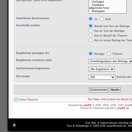
durchsuchen“ unten nicht deaktivierst.
Unterforen durchsuchen:
Ja
Nein
Innerhalb suchen:
Betreff und Text der Beiträge
Nur im Text der Beiträge
Nur im Betreff der Themen
Nur im ersten Beitrag der Th
Ergebnisse anzeigen als:
Beiträge
Themen
Ergebnisse sortieren nach:
Suchzeitraum begrenzen:
Die ersten:
Zeichen der 
Das Team
•
Alle Cookies des Boards l
Foren-Übersicht
Powered by
phpBB
© 2000, 2002, 2005, 2007 phpB
Deutsche Übersetzung durch
phpBB.de
Das Bild- & Videomaterial unterliegt 
Text & Webdesign © 1996-2026 asianfilmweb.de. All