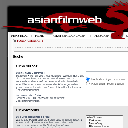
NEWS-BLOG
|
FILME
|
VERÖFFENTLICHUNGEN
|
PERSONEN
|
TV
|
K
FOREN-ÜBERSICHT
Suche
SUCHANFRAGE
Suche nach Begriffen:
Setze ein
+
vor ein Wort, das gefunden werden muss und
ein
-
vor ein Wort, das nicht gefunden werden darf.
Nach allen Begriffen suchen
Verwende mehrere Wörter getrennt durch
|
innerhalb
Nach einem Begriff suchen
einer Klammer, wenn nur eines der Wörter gefunden
werden muss. Benutze ein * als Platzhalter für teilweise
Übereinstimmungen.
Zu suchender Autor:
Benutze ein * als Platzhalter für teilweise
Übereinstimmungen.
SUCHOPTIONEN
Zu durchsuchende Foren:
Wähle das Forum oder die Foren aus, in denen gesucht
werden soll. Unterforen werden automatisch mit
durchsucht, sofern du die Option „Unterforen