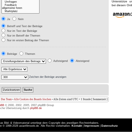
Unterstütze 
bei diesen On
Ja
Nein
Betreff und Text der Beiträge
Nur im Text der Beiträge
Nur im Betreff der Themen
Nur im ersten Beitrag der Themen
Beiträge
Themen
Aufsteigend
Absteigend
Zeichen der Beiträge anzeigen
Das Team
•
Alle Cookies des Boards löschen
• Alle Zeiten sind UTC + 1 Stunde [ Sommerzeit ]
pBB
© 2000, 2002, 2005, 2007 phpBB Group
sche Übersetzung durch
phpBB.de
as Bild- & Videomaterial unterliegt dem Copyright des jeweiligen Rechteinhabers.
n © 1996-2026 asianfilmweb.de. Alle Rechte vorbehalten.
Kontakt
|
Impressum
|
Datenschutz