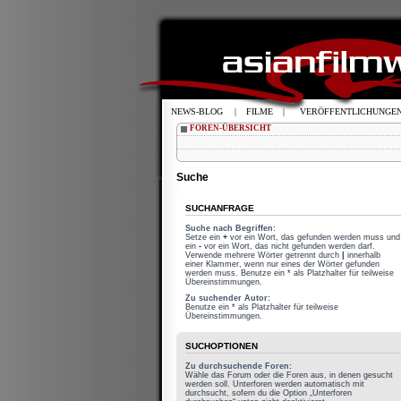
NEWS-BLOG
|
FILME
|
VERÖFFENTLICHUNGE
FOREN-ÜBERSICHT
Suche
SUCHANFRAGE
Suche nach Begriffen:
Setze ein
+
vor ein Wort, das gefunden werden muss und
ein
-
vor ein Wort, das nicht gefunden werden darf.
Verwende mehrere Wörter getrennt durch
|
innerhalb
einer Klammer, wenn nur eines der Wörter gefunden
werden muss. Benutze ein * als Platzhalter für teilweise
Übereinstimmungen.
Zu suchender Autor:
Benutze ein * als Platzhalter für teilweise
Übereinstimmungen.
SUCHOPTIONEN
Zu durchsuchende Foren:
Wähle das Forum oder die Foren aus, in denen gesucht
werden soll. Unterforen werden automatisch mit
durchsucht, sofern du die Option „Unterforen