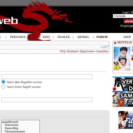
Login |
R
Eingelogg
N
|
PERSONEN
|
TV
|
KINO
|
TRAILER
|
ARTIKEL
|
FORUM
SHOP
AKTUELLE
FAQ
•
Feedback
•
Registrieren
•
Anmelden
B
Nach allen Begriffen suchen
Nach einem Begriff suchen