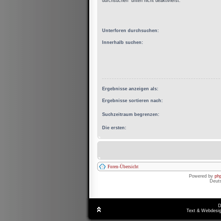
durchsuchen“ unten nicht deaktivierst.
Unterforen durchsuchen:
Innerhalb suchen:
Ergebnisse anzeigen als:
Ergebnisse sortieren nach:
Suchzeitraum begrenzen:
Die ersten:
Foren-Übersicht
Powered by
ph
Deut
D
Text & Webdesig