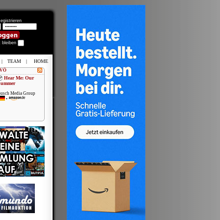
egistrieren
t bleiben
|
TEAM
|
HOME
 VÖ
Hear Me: Our
Summer
usch Media Group
•