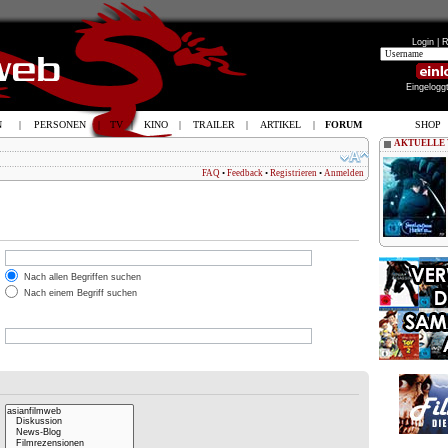
Login |
R
Eingelogg
N
|
PERSONEN
|
TV
|
KINO
|
TRAILER
|
ARTIKEL
|
FORUM
SHOP
AKTUELLE
FAQ
•
Feedback
•
Registrieren
•
Anmelden
Nach allen Begriffen suchen
Nach einem Begriff suchen