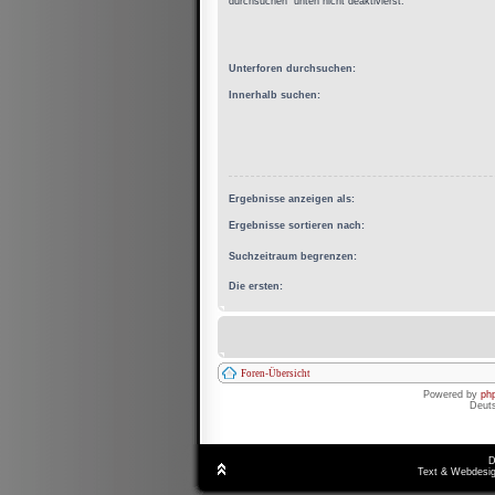
durchsuchen“ unten nicht deaktivierst.
Unterforen durchsuchen:
Innerhalb suchen:
Ergebnisse anzeigen als:
Ergebnisse sortieren nach:
Suchzeitraum begrenzen:
Die ersten:
Foren-Übersicht
Powered by
ph
Deut
D
Text & Webdesig