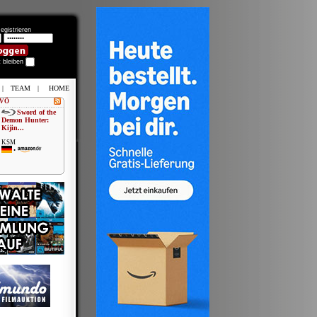
egistrieren
t bleiben
|
TEAM
|
HOME
 VÖ
Sword of the
Demon Hunter:
Kijin...
KSM
•