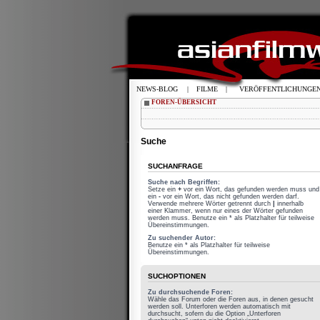
NEWS-BLOG
|
FILME
|
VERÖFFENTLICHUNGE
FOREN-ÜBERSICHT
Suche
SUCHANFRAGE
Suche nach Begriffen:
Setze ein
+
vor ein Wort, das gefunden werden muss und
ein
-
vor ein Wort, das nicht gefunden werden darf.
Verwende mehrere Wörter getrennt durch
|
innerhalb
einer Klammer, wenn nur eines der Wörter gefunden
werden muss. Benutze ein * als Platzhalter für teilweise
Übereinstimmungen.
Zu suchender Autor:
Benutze ein * als Platzhalter für teilweise
Übereinstimmungen.
SUCHOPTIONEN
Zu durchsuchende Foren:
Wähle das Forum oder die Foren aus, in denen gesucht
werden soll. Unterforen werden automatisch mit
durchsucht, sofern du die Option „Unterforen