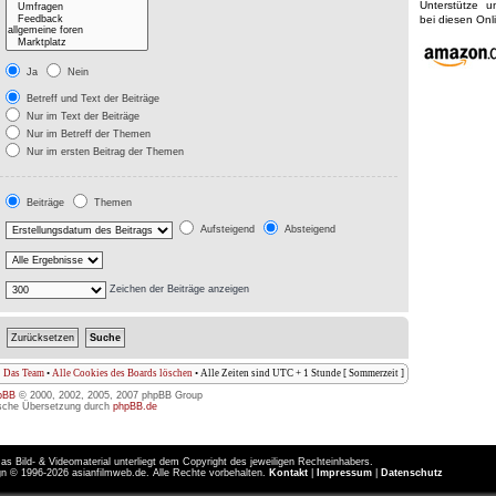
Unterstütze 
bei diesen On
Ja
Nein
Betreff und Text der Beiträge
Nur im Text der Beiträge
Nur im Betreff der Themen
Nur im ersten Beitrag der Themen
Beiträge
Themen
Aufsteigend
Absteigend
Zeichen der Beiträge anzeigen
Das Team
•
Alle Cookies des Boards löschen
• Alle Zeiten sind UTC + 1 Stunde [ Sommerzeit ]
pBB
© 2000, 2002, 2005, 2007 phpBB Group
sche Übersetzung durch
phpBB.de
as Bild- & Videomaterial unterliegt dem Copyright des jeweiligen Rechteinhabers.
n © 1996-2026 asianfilmweb.de. Alle Rechte vorbehalten.
Kontakt
|
Impressum
|
Datenschutz