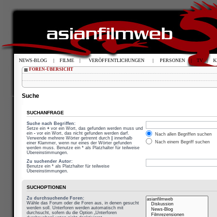
NEWS-BLOG
|
FILME
|
VERÖFFENTLICHUNGEN
|
PERSONEN
|
TV
|
K
FOREN-ÜBERSICHT
Suche
SUCHANFRAGE
Suche nach Begriffen:
Setze ein
+
vor ein Wort, das gefunden werden muss und
ein
-
vor ein Wort, das nicht gefunden werden darf.
Nach allen Begriffen suchen
Verwende mehrere Wörter getrennt durch
|
innerhalb
Nach einem Begriff suchen
einer Klammer, wenn nur eines der Wörter gefunden
werden muss. Benutze ein * als Platzhalter für teilweise
Übereinstimmungen.
Zu suchender Autor:
Benutze ein * als Platzhalter für teilweise
Übereinstimmungen.
SUCHOPTIONEN
Zu durchsuchende Foren:
Wähle das Forum oder die Foren aus, in denen gesucht
werden soll. Unterforen werden automatisch mit
durchsucht, sofern du die Option „Unterforen