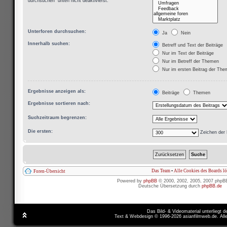
durchsuchen“ unten nicht deaktivierst.
Unterforen durchsuchen:
Ja
Nein
Innerhalb suchen:
Betreff und Text der Beiträge
Nur im Text der Beiträge
Nur im Betreff der Themen
Nur im ersten Beitrag der Th
Ergebnisse anzeigen als:
Beiträge
Themen
Ergebnisse sortieren nach:
Suchzeitraum begrenzen:
Die ersten:
Zeichen der 
Das Team
•
Alle Cookies des Boards l
Foren-Übersicht
Powered by
phpBB
© 2000, 2002, 2005, 2007 phpB
Deutsche Übersetzung durch
phpBB.de
Das Bild- & Videomaterial unterliegt 
Text & Webdesign © 1996-2026 asianfilmweb.de. All