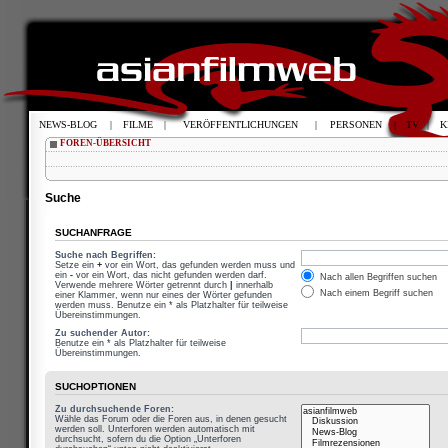
NEWS-BLOG
|
FILME
|
VERÖFFENTLICHUNGEN
|
PERSONEN
|
TV
|
K
FOREN-ÜBERSICHT
Suche
SUCHANFRAGE
Suche nach Begriffen:
Setze ein
+
vor ein Wort, das gefunden werden muss und
ein
-
vor ein Wort, das nicht gefunden werden darf.
Nach allen Begriffen suchen
Verwende mehrere Wörter getrennt durch
|
innerhalb
Nach einem Begriff suchen
einer Klammer, wenn nur eines der Wörter gefunden
werden muss. Benutze ein * als Platzhalter für teilweise
Übereinstimmungen.
Zu suchender Autor:
Benutze ein * als Platzhalter für teilweise
Übereinstimmungen.
SUCHOPTIONEN
Zu durchsuchende Foren:
Wähle das Forum oder die Foren aus, in denen gesucht
werden soll. Unterforen werden automatisch mit
durchsucht, sofern du die Option „Unterforen