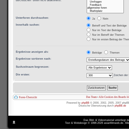
durchsuchen“ unten nicht deaktivierst.
Unterforen durchsuchen:
Ja
Nein
Innerhalb suchen:
Betreff und Text der Beiträge
Nur im Text der Beiträge
Nur im Betreff der Themen
Nur im ersten Beitrag der Th
Ergebnisse anzeigen als:
Beiträge
Themen
Ergebnisse sortieren nach:
Suchzeitraum begrenzen:
Die ersten:
Zeichen der 
Das Team
•
Alle Cookies des Boards l
Foren-Übersicht
Powered by
phpBB
© 2000, 2002, 2005, 2007 phpB
Deutsche Übersetzung durch
phpBB.de
Das Bild- & Videomaterial unterliegt 
Text & Webdesign © 1996-2026 asianfilmweb.de. All