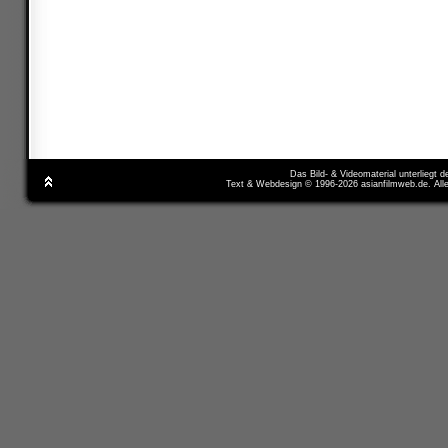
Das Bild- & Videomaterial unterliegt 
Text & Webdesign © 1996-2026 asianfilmweb.de. All