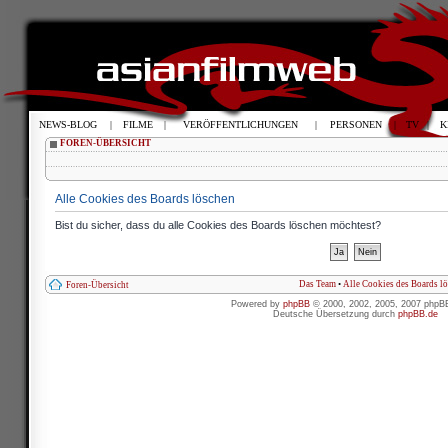
NEWS-BLOG
|
FILME
|
VERÖFFENTLICHUNGEN
|
PERSONEN
|
TV
|
K
FOREN-ÜBERSICHT
Alle Cookies des Boards löschen
Bist du sicher, dass du alle Cookies des Boards löschen möchtest?
Das Team
•
Alle Cookies des Boards l
Foren-Übersicht
Powered by
phpBB
© 2000, 2002, 2005, 2007 phpB
Deutsche Übersetzung durch
phpBB.de