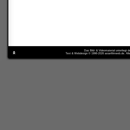
Das Bild- & Videomaterial unterliegt 
Text & Webdesign © 1996-2026 asianfilmweb.de. All