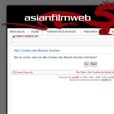
NEWS-BLOG
|
FILME
|
VERÖFFENTLICHUNGEN
|
PERSONEN
|
TV
|
K
FOREN-ÜBERSICHT
Alle Cookies des Boards löschen
Bist du sicher, dass du alle Cookies des Boards löschen möchtest?
Das Team
•
Alle Cookies des Boards l
Foren-Übersicht
Powered by
phpBB
© 2000, 2002, 2005, 2007 phpB
Deutsche Übersetzung durch
phpBB.de