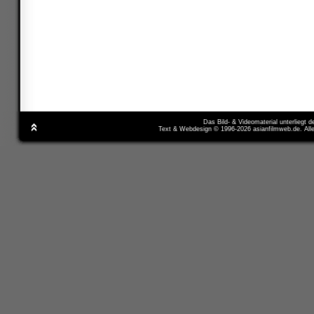
Das Bild- & Videomaterial unterliegt 
Text & Webdesign © 1996-2026 asianfilmweb.de. All