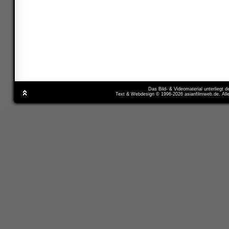
Das Bild- & Videomaterial unterliegt 
Text & Webdesign © 1996-2026 asianfilmweb.de. All