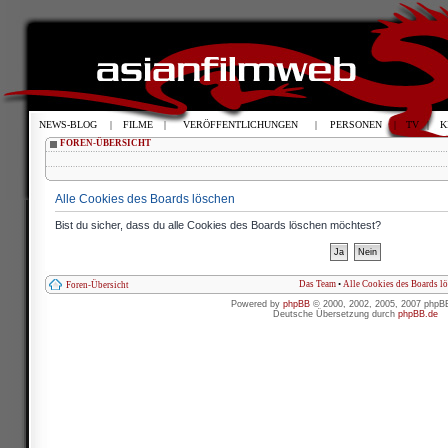
NEWS-BLOG
|
FILME
|
VERÖFFENTLICHUNGEN
|
PERSONEN
|
TV
|
K
FOREN-ÜBERSICHT
Alle Cookies des Boards löschen
Bist du sicher, dass du alle Cookies des Boards löschen möchtest?
Das Team
•
Alle Cookies des Boards l
Foren-Übersicht
Powered by
phpBB
© 2000, 2002, 2005, 2007 phpB
Deutsche Übersetzung durch
phpBB.de