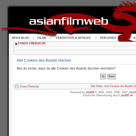
NEWS-BLOG
|
FILME
|
VERÖFFENTLICHUNGEN
|
PERSONEN
|
TV
|
K
FOREN-ÜBERSICHT
Alle Cookies des Boards löschen
Bist du sicher, dass du alle Cookies des Boards löschen möchtest?
Das Team
•
Alle Cookies des Boards l
Foren-Übersicht
Powered by
phpBB
© 2000, 2002, 2005, 2007 phpB
Deutsche Übersetzung durch
phpBB.de