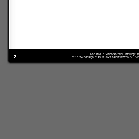
Das Bild- & Videomaterial unterliegt 
Text & Webdesign © 1996-2026 asianfilmweb.de. All