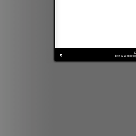
D
Text & Webdesig