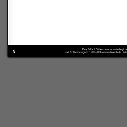
Das Bild- & Videomaterial unterliegt 
Text & Webdesign © 1996-2026 asianfilmweb.de. All