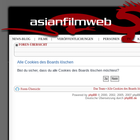
NEWS-BLOG
|
FILME
|
VERÖFFENTLICHUNGEN
|
PERSONEN
|
TV
|
K
FOREN-ÜBERSICHT
Alle Cookies des Boards löschen
Bist du sicher, dass du alle Cookies des Boards löschen möchtest?
Das Team
•
Alle Cookies des Boards l
Foren-Übersicht
Powered by
phpBB
© 2000, 2002, 2005, 2007 phpB
Deutsche Übersetzung durch
phpBB.de