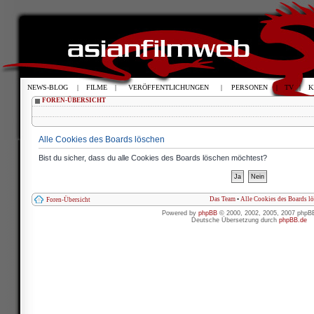
NEWS-BLOG
|
FILME
|
VERÖFFENTLICHUNGEN
|
PERSONEN
|
TV
|
K
FOREN-ÜBERSICHT
Alle Cookies des Boards löschen
Bist du sicher, dass du alle Cookies des Boards löschen möchtest?
Das Team
•
Alle Cookies des Boards l
Foren-Übersicht
Powered by
phpBB
© 2000, 2002, 2005, 2007 phpB
Deutsche Übersetzung durch
phpBB.de