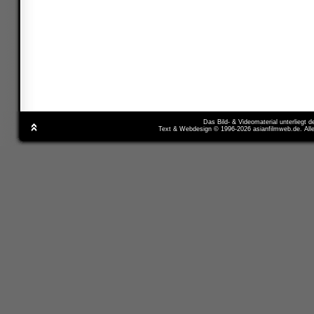
Das Bild- & Videomaterial unterliegt 
Text & Webdesign © 1996-2026 asianfilmweb.de. All