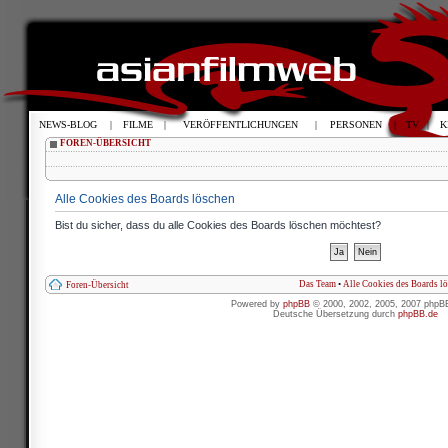
NEWS-BLOG
|
FILME
|
VERÖFFENTLICHUNGEN
|
PERSONEN
|
TV
|
K
FOREN-ÜBERSICHT
Alle Cookies des Boards löschen
Bist du sicher, dass du alle Cookies des Boards löschen möchtest?
Das Team
•
Alle Cookies des Boards l
Foren-Übersicht
Powered by
phpBB
© 2000, 2002, 2005, 2007 phpB
Deutsche Übersetzung durch
phpBB.de