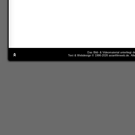
Das Bild- & Videomaterial unterliegt 
Text & Webdesign © 1996-2026 asianfilmweb.de. All