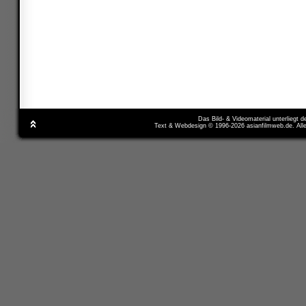
Das Bild- & Videomaterial unterliegt 
Text & Webdesign © 1996-2026 asianfilmweb.de. All