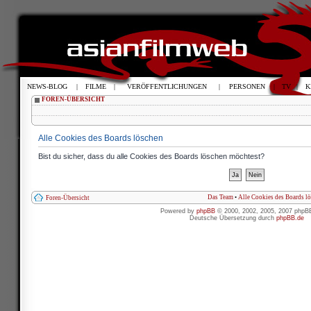
NEWS-BLOG
|
FILME
|
VERÖFFENTLICHUNGEN
|
PERSONEN
|
TV
|
K
FOREN-ÜBERSICHT
Alle Cookies des Boards löschen
Bist du sicher, dass du alle Cookies des Boards löschen möchtest?
Das Team
•
Alle Cookies des Boards l
Foren-Übersicht
Powered by
phpBB
© 2000, 2002, 2005, 2007 phpB
Deutsche Übersetzung durch
phpBB.de