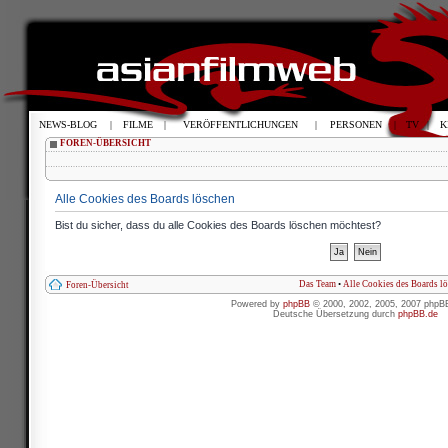
NEWS-BLOG
|
FILME
|
VERÖFFENTLICHUNGEN
|
PERSONEN
|
TV
|
K
FOREN-ÜBERSICHT
Alle Cookies des Boards löschen
Bist du sicher, dass du alle Cookies des Boards löschen möchtest?
Das Team
•
Alle Cookies des Boards l
Foren-Übersicht
Powered by
phpBB
© 2000, 2002, 2005, 2007 phpB
Deutsche Übersetzung durch
phpBB.de