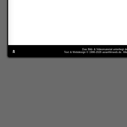
Das Bild- & Videomaterial unterliegt 
Text & Webdesign © 1996-2026 asianfilmweb.de. All