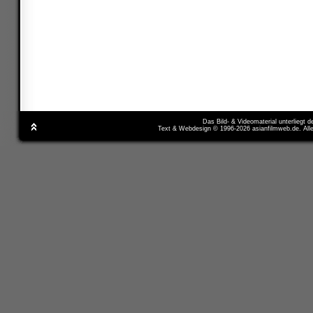
Das Bild- & Videomaterial unterliegt 
Text & Webdesign © 1996-2026 asianfilmweb.de. All