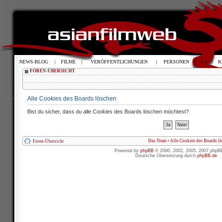
NEWS-BLOG
|
FILME
|
VERÖFFENTLICHUNGEN
|
PERSONEN
|
TV
|
K
FOREN-ÜBERSICHT
Alle Cookies des Boards löschen
Bist du sicher, dass du alle Cookies des Boards löschen möchtest?
Das Team
•
Alle Cookies des Boards l
Foren-Übersicht
Powered by
phpBB
© 2000, 2002, 2005, 2007 phpB
Deutsche Übersetzung durch
phpBB.de