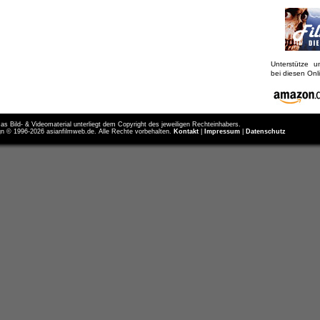
Unterstütze 
bei diesen On
as Bild- & Videomaterial unterliegt dem Copyright des jeweiligen Rechteinhabers.
n © 1996-2026 asianfilmweb.de. Alle Rechte vorbehalten.
Kontakt
|
Impressum
|
Datenschutz