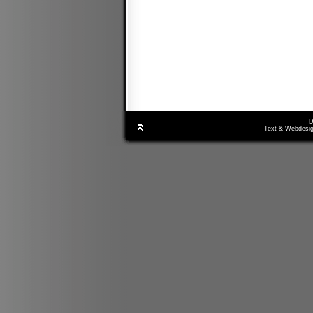
D
Text & Webdesig