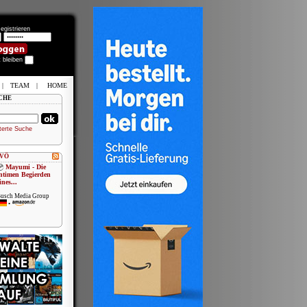
egistrieren
t bleiben
|
TEAM
|
HOME
CHE
terte Suche
 VÖ
Mayumi - Die
ntimen Begierden
ines...
usch Media Group
•