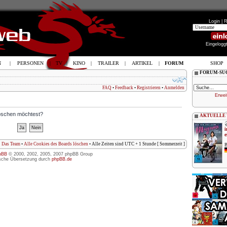
Login |
R
Eingelogg
N
|
PERSONEN
|
TV
|
KINO
|
TRAILER
|
ARTIKEL
|
FORUM
SHOP
FORUM-SU
FAQ
•
Feedback
•
Registrieren
•
Anmelden
Erwei
löschen möchtest?
AKTUELLE
i
e
Das Team
•
Alle Cookies des Boards löschen
• Alle Zeiten sind UTC + 1 Stunde [ Sommerzeit ]
B
pBB
© 2000, 2002, 2005, 2007 phpBB Group
sche Übersetzung durch
phpBB.de