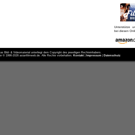
Unterstütze 
bei diesen On
as Bild- & Videomaterial unterliegt dem Copyright des jeweiligen Rechteinhabers.
n © 1996-2026 asianfilmweb.de. Alle Rechte vorbehalten.
Kontakt
|
Impressum
|
Datenschutz