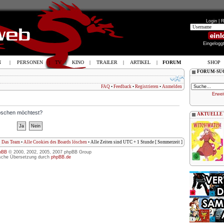
Login |
R
Eingelogg
N
|
PERSONEN
|
TV
|
KINO
|
TRAILER
|
ARTIKEL
|
FORUM
SHOP
FORUM-SU
FAQ
•
Feedback
•
Registrieren
•
Anmelden
Erwei
löschen möchtest?
AKTUELLE
Das Team
•
Alle Cookies des Boards löschen
• Alle Zeiten sind UTC + 1 Stunde [ Sommerzeit ]
pBB
© 2000, 2002, 2005, 2007 phpBB Group
sche Übersetzung durch
phpBB.de