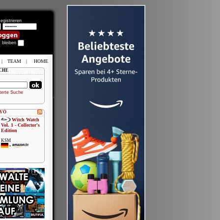
egistrieren
t bleiben
|
TEAM
|
HOME
CHE
terte Suche
 VÖ
Witch Watch
Vol. 1 - Collector's
Edition
KSM
•