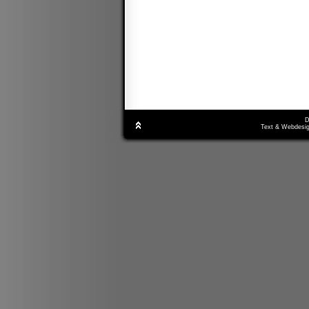
D
Text & Webdesig