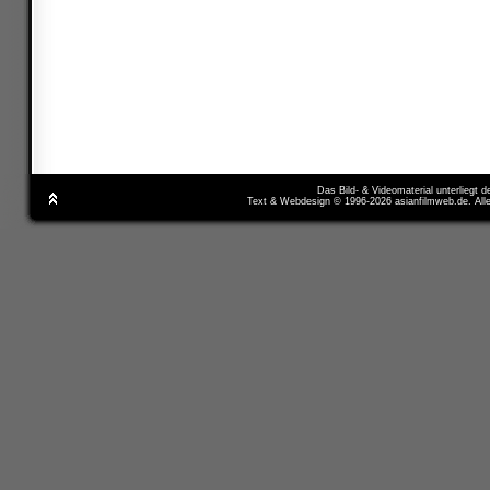
Das Bild- & Videomaterial unterliegt 
Text & Webdesign © 1996-2026 asianfilmweb.de. All