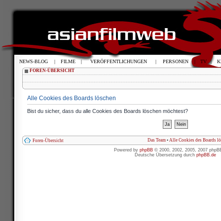
NEWS-BLOG
|
FILME
|
VERÖFFENTLICHUNGEN
|
PERSONEN
|
TV
|
K
FOREN-ÜBERSICHT
Alle Cookies des Boards löschen
Bist du sicher, dass du alle Cookies des Boards löschen möchtest?
Das Team
•
Alle Cookies des Boards l
Foren-Übersicht
Powered by
phpBB
© 2000, 2002, 2005, 2007 phpB
Deutsche Übersetzung durch
phpBB.de