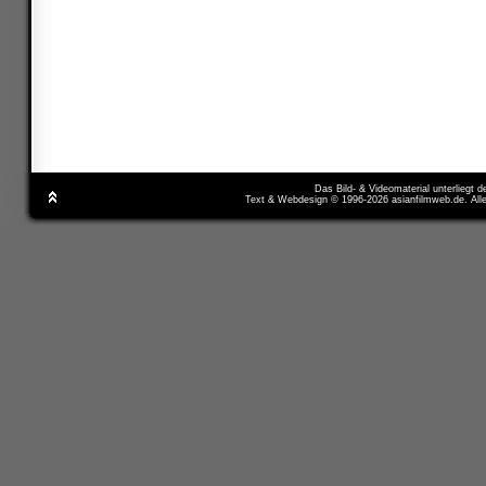
Das Bild- & Videomaterial unterliegt 
Text & Webdesign © 1996-2026 asianfilmweb.de. All