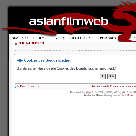
NEWS-BLOG
|
FILME
|
VERÖFFENTLICHUNGEN
|
PERSONEN
|
TV
|
K
FOREN-ÜBERSICHT
Alle Cookies des Boards löschen
Bist du sicher, dass du alle Cookies des Boards löschen möchtest?
Das Team
•
Alle Cookies des Boards l
Foren-Übersicht
Powered by
phpBB
© 2000, 2002, 2005, 2007 phpB
Deutsche Übersetzung durch
phpBB.de