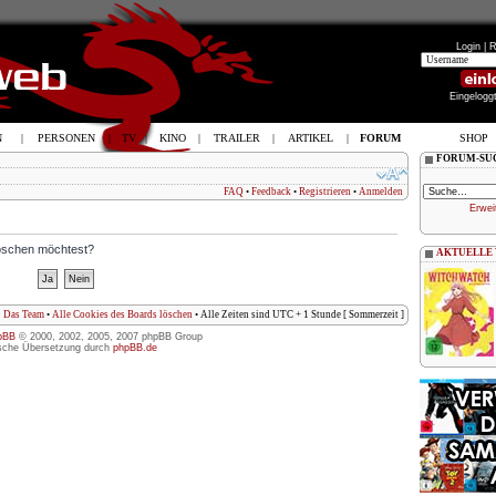
Login |
R
Eingelogg
N
|
PERSONEN
|
TV
|
KINO
|
TRAILER
|
ARTIKEL
|
FORUM
SHOP
FORUM-SU
FAQ
•
Feedback
•
Registrieren
•
Anmelden
Erwei
löschen möchtest?
AKTUELLE
Das Team
•
Alle Cookies des Boards löschen
• Alle Zeiten sind UTC + 1 Stunde [ Sommerzeit ]
pBB
© 2000, 2002, 2005, 2007 phpBB Group
sche Übersetzung durch
phpBB.de