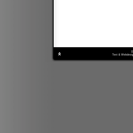
D
Text & Webdesig