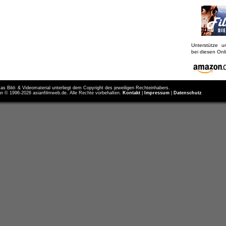
Unterstütze 
bei diesen On
as Bild- & Videomaterial unterliegt dem Copyright des jeweiligen Rechteinhabers.
n © 1996-2026 asianfilmweb.de. Alle Rechte vorbehalten.
Kontakt
|
Impressum
|
Datenschutz