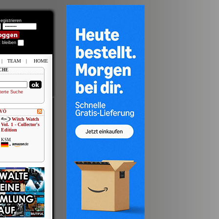
egistrieren
t bleiben
|
TEAM
|
HOME
CHE
terte Suche
 VÖ
Witch Watch
Vol. 1 - Collector's
Edition
KSM
•