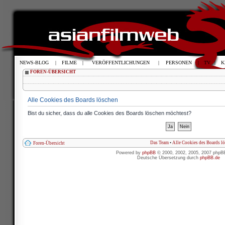
NEWS-BLOG
|
FILME
|
VERÖFFENTLICHUNGEN
|
PERSONEN
|
TV
|
K
FOREN-ÜBERSICHT
Alle Cookies des Boards löschen
Bist du sicher, dass du alle Cookies des Boards löschen möchtest?
Das Team
•
Alle Cookies des Boards l
Foren-Übersicht
Powered by
phpBB
© 2000, 2002, 2005, 2007 phpB
Deutsche Übersetzung durch
phpBB.de