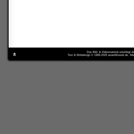
Das Bild- & Videomaterial unterliegt 
Text & Webdesign © 1996-2026 asianfilmweb.de. All