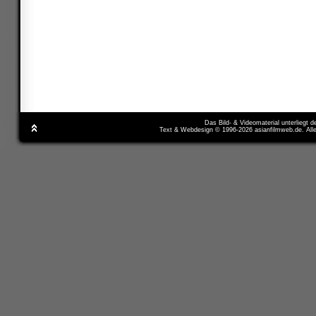
Das Bild- & Videomaterial unterliegt 
Text & Webdesign © 1996-2026 asianfilmweb.de. All