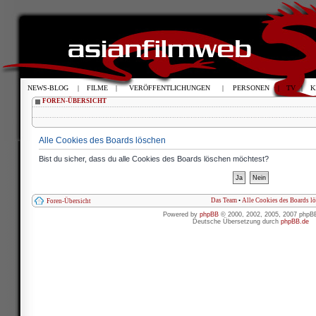
NEWS-BLOG
|
FILME
|
VERÖFFENTLICHUNGEN
|
PERSONEN
|
TV
|
K
FOREN-ÜBERSICHT
Alle Cookies des Boards löschen
Bist du sicher, dass du alle Cookies des Boards löschen möchtest?
Das Team
•
Alle Cookies des Boards l
Foren-Übersicht
Powered by
phpBB
© 2000, 2002, 2005, 2007 phpB
Deutsche Übersetzung durch
phpBB.de