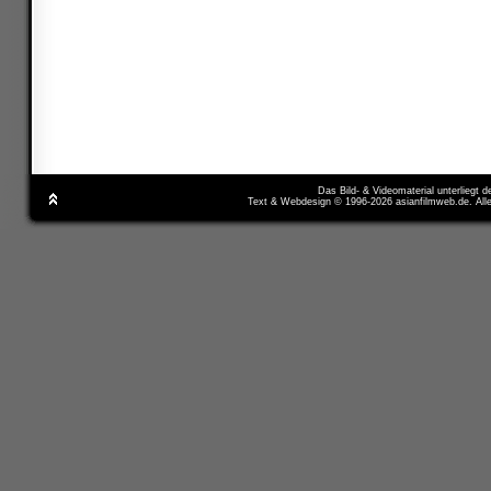
Das Bild- & Videomaterial unterliegt 
Text & Webdesign © 1996-2026 asianfilmweb.de. All