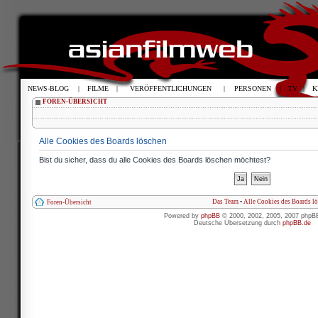
NEWS-BLOG
|
FILME
|
VERÖFFENTLICHUNGEN
|
PERSONEN
|
TV
|
K
FOREN-ÜBERSICHT
Alle Cookies des Boards löschen
Bist du sicher, dass du alle Cookies des Boards löschen möchtest?
Das Team
•
Alle Cookies des Boards l
Foren-Übersicht
Powered by
phpBB
© 2000, 2002, 2005, 2007 phpB
Deutsche Übersetzung durch
phpBB.de