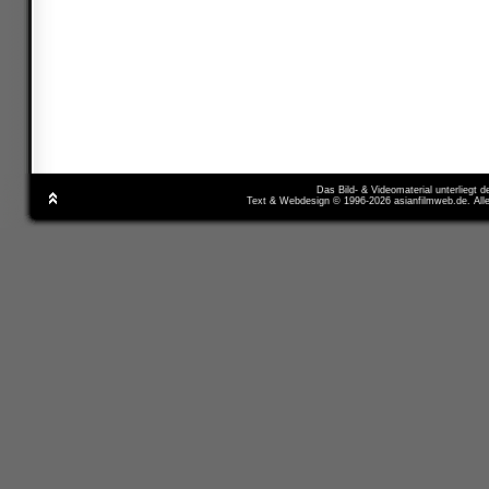
Das Bild- & Videomaterial unterliegt 
Text & Webdesign © 1996-2026 asianfilmweb.de. All