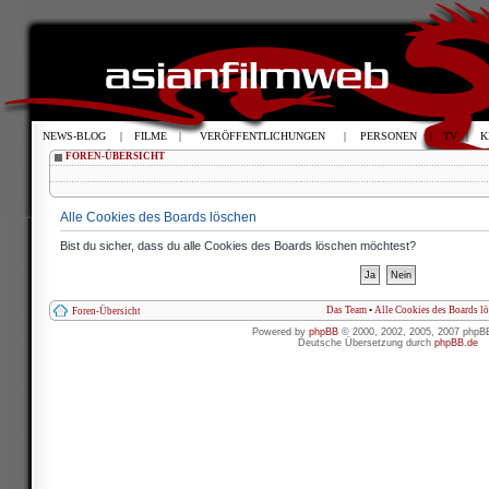
NEWS-BLOG
|
FILME
|
VERÖFFENTLICHUNGEN
|
PERSONEN
|
TV
|
K
FOREN-ÜBERSICHT
Alle Cookies des Boards löschen
Bist du sicher, dass du alle Cookies des Boards löschen möchtest?
Das Team
•
Alle Cookies des Boards l
Foren-Übersicht
Powered by
phpBB
© 2000, 2002, 2005, 2007 phpB
Deutsche Übersetzung durch
phpBB.de